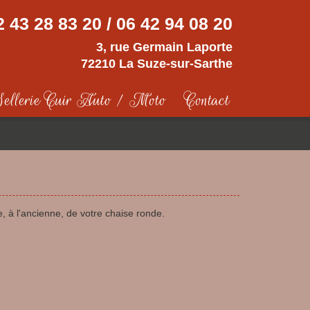
2 43 28 83 20 / 06 42 94 08 20
3, rue Germain Laporte
72210 La Suze-sur-Sarthe
ellerie Cuir Auto / Moto
Contact
 à l'ancienne, de votre chaise ronde.