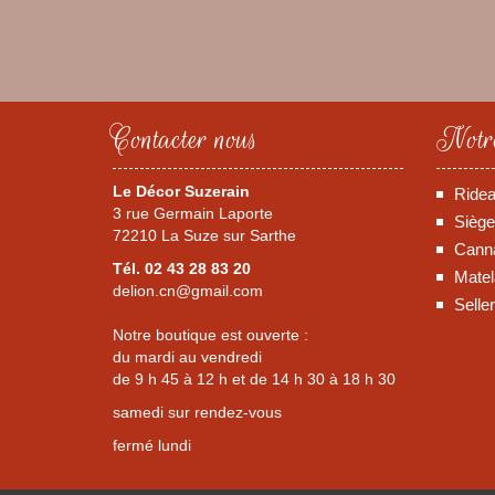
Contacter nous
Notre
Le Décor Suzerain
Ride
3 rue Germain Laporte
Siège
72210 La Suze sur Sarthe
Canna
Tél. 02 43 28 83 20
Matel
delion.cn@gmail.com
Selle
Notre boutique est ouverte :
du mardi au vendredi
de 9 h 45 à 12 h et de 14 h 30 à 18 h 30
samedi sur rendez-vous
fermé lundi