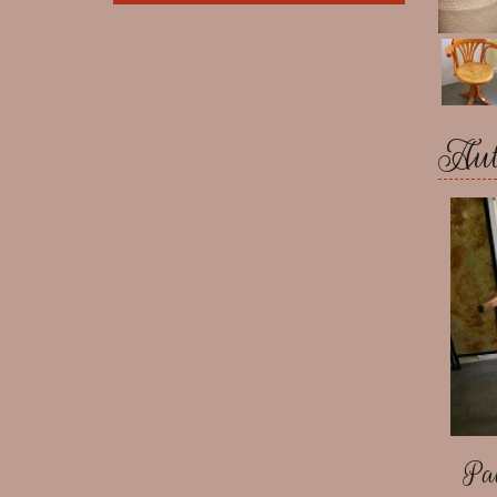
Autr
Pai