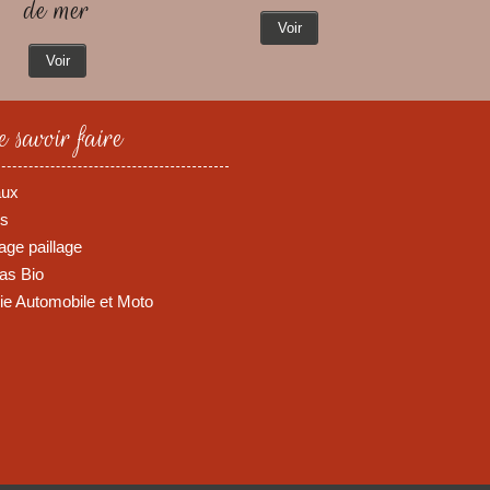
de mer
Voir
Voir
 savoir faire
aux
s
ge paillage
as Bio
rie Automobile et Moto