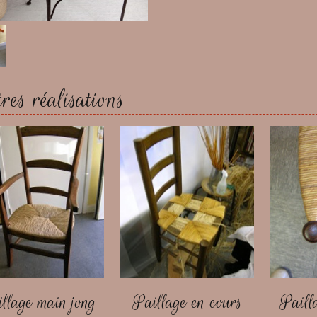
es réalisations
llage main jong
Paillage en cours
Paill