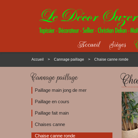
Accueil
Sièges
C
Accueil
Cannage paillage
Chaise canne ronde
Cha
Cannage paillage
Paillage main jong de mer
Paillage en cours
Paillage fait main
Chaises canne
Chaise canne ronde