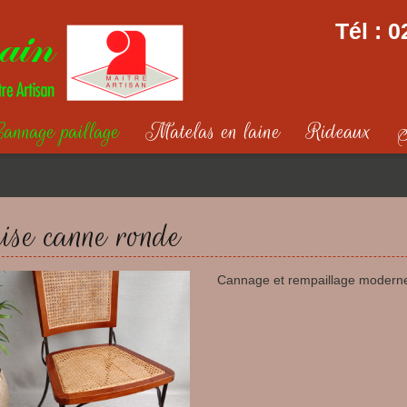
Tél :
0
annage paillage
Matelas en laine
Rideaux
S
ise canne ronde
Cannage et rempaillage moderne,