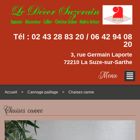
Tél :
02 43 28 83 20 / 06 42 94 08
20
3, rue Germain Laporte
72210 La Suze-sur-Sarthe
Menu
Accueil
Cannage paillage
Chaises canne
Chaises canne